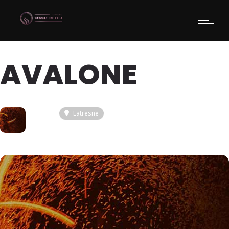
AVALONE
01
Latresne
JUI