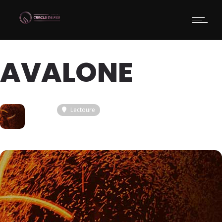
AVALONE
13
Lectoure
JUI