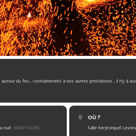
tour du feu , contrairement à nos autres prestations , il n’y à aucun
OÙ ?
a nuit
(GMT+02:00)
Salle KerJezequel Lesne