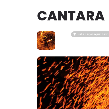
CANTARA
13
Salle KerJezequel Les
DEC