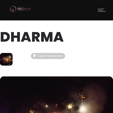
DHARMA
25
Castel damandre
JUIN