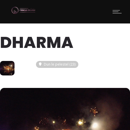
DHARMA
09
Dun le pelestel (23)
DEC