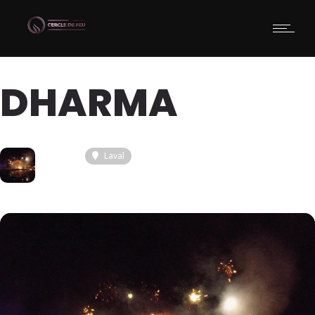
DHARMA
07
Laval
DEC