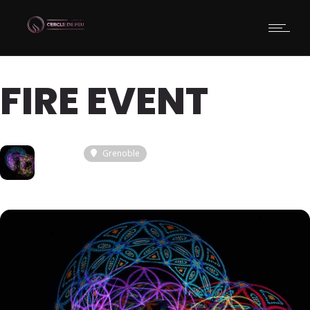
FIRE EVENT
23
Grenoble
JUIN