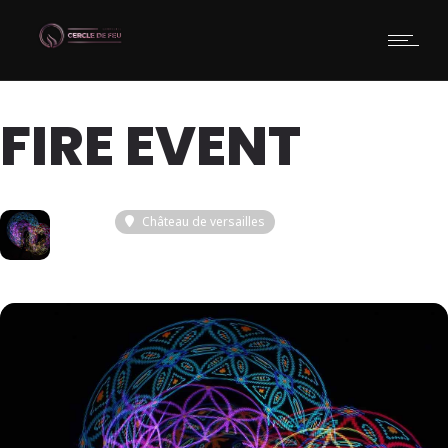
FIRE EVENT
13
Château de versailles
AOU