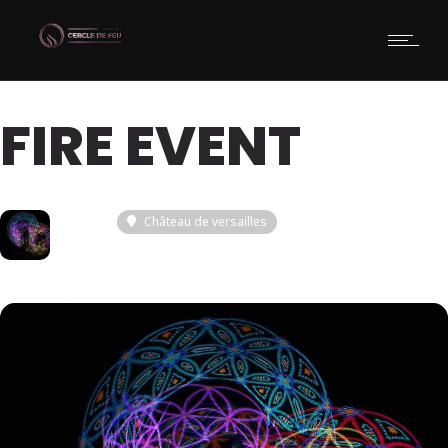
FIRE EVENT
14
Château de versailles
JUI