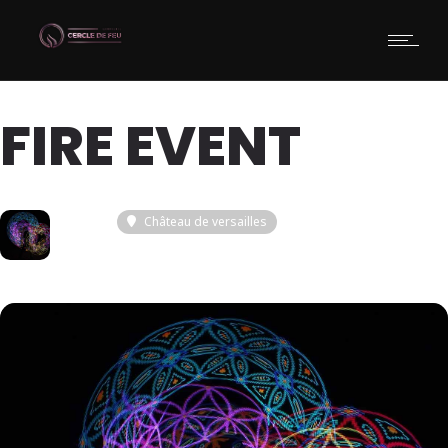
FIRE EVENT
16
Château de versailles
SEP