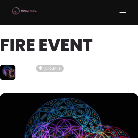
FIRE EVENT
16
Jullouville
JUI