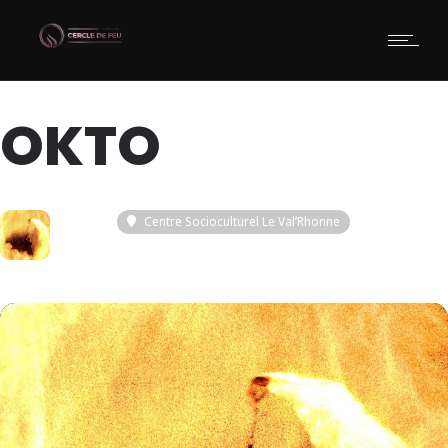
OKTO
16
Centre Socioculturel Le Val’Rhonne
AVR