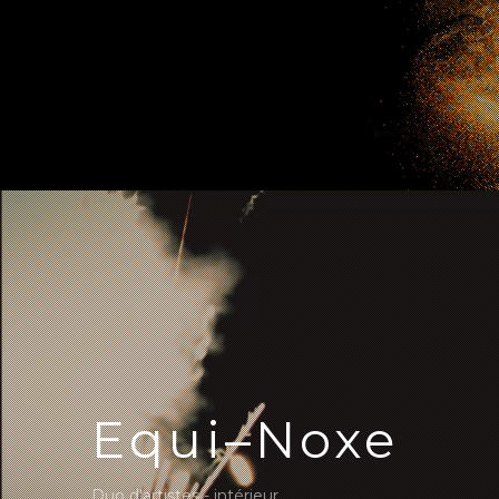
Equi–Noxe
Duo d'artistes - intérieur